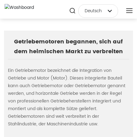
Deutsch
Deutsch
Российская
Getriebemotoren begannen, sich auf
한국
dem heimischen Markt zu verbreiten
日本語
Ein Getriebemotor bezeichnet die Integration von
English
Getriebe und Motor (Motor). Dieses integrierte Bauteil
kann auch Getriebemotor oder Getriebemotor genannt
Italia
werden, und horizontale Getriebe werden in der Regel
中文简体
von professionellen Getriebeherstellern integriert und
montiert und als komplette Sätze geliefert.
Français
Getriebemotoren sind weit verbreitet in der
Stahlindustrie, der Maschinenindustrie usw.
Nederland